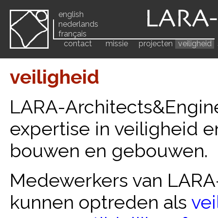
english
nederlands
français
contact
missie
projecten
veiligheid
veiligheid
LARA-Architects&Engine
expertise in veiligheid
bouwen en gebouwen.
Medewerkers van LARA-
kunnen optreden als
vei